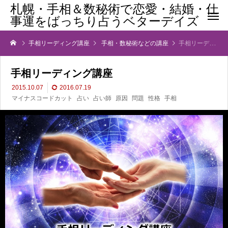
札幌・手相＆数秘術で恋愛・結婚・仕
事運をばっちり占うベターデイズ
手相リーディング講座
手相・数秘術などの講座
手相リーディング講座
手相リーディング講座
2015.10.07
2016.07.19
マイナスコードカット
占い
占い師
原因
問題
性格
手相