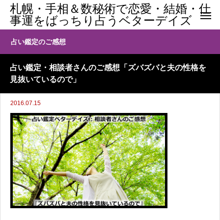
札幌・手相＆数秘術で恋愛・結婚・仕
事運をばっちり占うベターデイズ
占い鑑定のご感想
占い鑑定・相談者さんのご感想「ズバズバと夫の性格を
見抜いているので」
2016.07.15