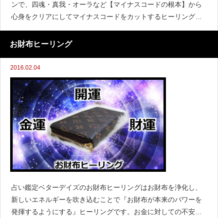
ンで、四魂・真我・オーラなど【マイナスコードの根本】から
心身をクリアにしてマイナスコードをカットするヒーリングで
す。心身をクリアに保ち、夢や願望達成を強力にサポートしま
す。
お財布ヒーリング
2016.02.04
占い鑑定ベターデイズのお財布ヒーリングはお財布を浄化し、
新しいエネルギーを吹き込むことで『お財布が本来のパワーを
発揮するようにする』ヒーリングです。お金に対しての不安を