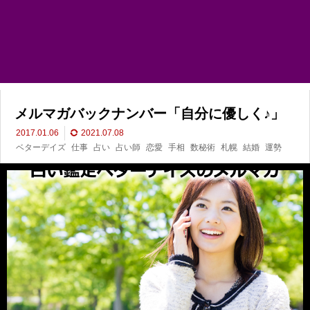
メルマガバックナンバー「自分に優しく♪」
2017.01.06
2021.07.08
ベターデイズ
仕事
占い
占い師
恋愛
手相
数秘術
札幌
結婚
運勢