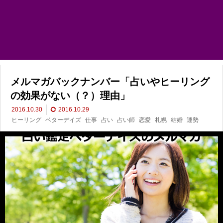
メルマガバックナンバー「占いやヒーリング
の効果がない（？）理由」
2016.10.30
2016.10.29
ヒーリング
ベターデイズ
仕事
占い
占い師
恋愛
札幌
結婚
運勢