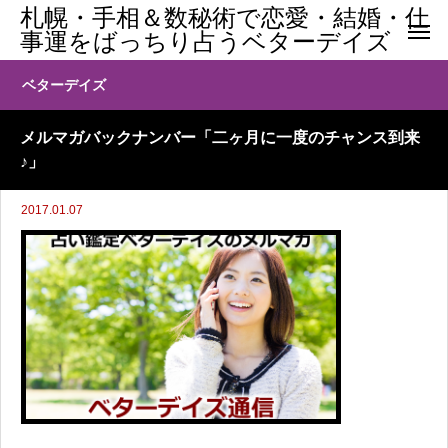
札幌・手相＆数秘術で恋愛・結婚・仕
事運をばっちり占うベターデイズ
ベターデイズ
メルマガバックナンバー「二ヶ月に一度のチャンス到来
♪」
2017.01.07