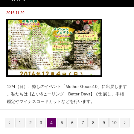
2016.11.29
12/4（日）、癒しのイベント「Mother Goose10」に出展します
。私たちは【占い&ヒーリング Better Days】で出展し、手相
鑑定やマイナスコードカットなどを行います。
1
2
3
4
5
6
7
8
9
10