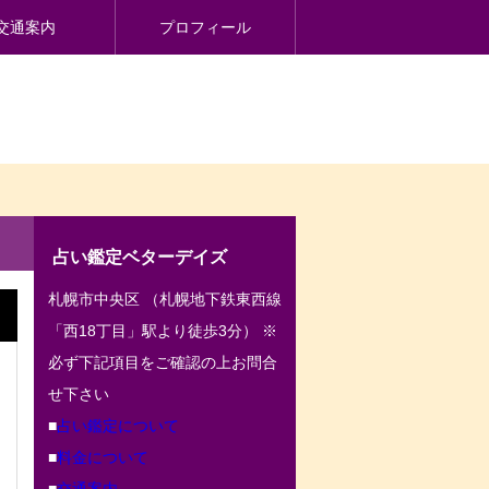
交通案内
プロフィール
占い鑑定ベターデイズ
札幌市中央区 （札幌地下鉄東西線
「西18丁目」駅より徒歩3分） ※
必ず下記項目をご確認の上お問合
せ下さい
■
占い鑑定について
■
料金について
■
交通案内