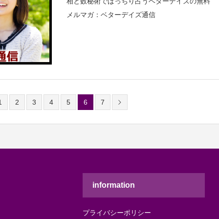
相と数秘術でばっちり占うベターデイズの無料
メルマガ：ベターデイズ通信
1
2
3
4
5
6
7
information
プライバシーポリシー